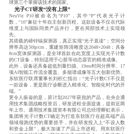
球第三个掌握该技术的国家。
光子CT研发“没有上限”
NeuViz P10被命名为“P10”，其中“P”代表光子计
数，“10”象征十年自主创新历程。这款设备不仅在代际
维度上与国际同类产品并行，更在局部技术上实现领
先。
其搭载的碲锌镉探测器，真正实现“光子直读”；空间分
辨率高达50lp/cm，重建矩阵清晰度达2048×2048；具备
8cm宽体探测器，是全球首款在此宽度上实现光子计数
的CT设备，特别适用于心脏等动态器官的精准成像。
此外，设备还具备超低剂量扫描、19ms时间分辨率、17
项AI智能工作流全覆盖、多能谱成像等五大创新优势。
东软医疗联席董事长刘积仁指出：“光子计数CT不仅是
一款设备，更是医疗诊断进入精准化、智能化时代的开
端。”
更令人振奋的是，原计划2027年获批的产品，在央企通
用技术集团战略投资后，研发进程全面提速，提前近两
年上市。通用技术集团资本有限公司总经理卿虹表示，
集团将光子计数CT确定为打造东软医疗在超高端产品
领域领跑优势的重要抓手，并在研发投入上“不设人数
和资金上限”，极大加速了产品上市进程。用东软医疗