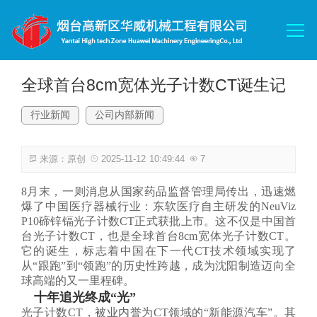
网站首页
关于我们
全球首台8cm宽体光子计数CT诞生记
行业新闻
公司内部新闻
荣誉资质
来源：原创
2025-11-12 10:49:44
7
产品中心
8月末，一则消息从国家药品监督管理局传出，迅速燃
爆了中国医疗器械行业：东软医疗自主研发的NeuViz
技术文件
P10碲锌镉光子计数CT正式获批上市。这不仅是中国首
台光子计数CT，也是全球首台8cm宽体光子计数CT。
它的诞生，标志着中国在下一代CT技术领域实现了
应用举例
从“跟跑”到“领跑”的历史性跨越，成为沈阳制造迈向全
球高端的又一里程碑。
十年追光终成“光”
产品样册
光子计数CT，被业内誉为CT领域的“新能源汽车”。其