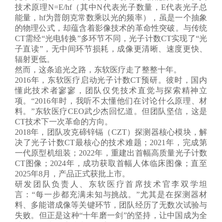
技术原理N=E/hf（其中N代表光子数量，E代表光子总
能量，hf为普朗克常数乘以光的频率），虽是一个抽象
联系我们
的物理公式，却蕴含着影像技术的革命性突破。与传统
CT需经“光电转换”多环节不同，光子计数CT实现了“光
子直读”，无中间环节损耗，成像更清晰、速度更快、
辐射更低。
然而，这条追光之路，东软医疗走了整整十年。
2016年，东软医疗启动光子计数CT预研。彼时，国内
懂此技术者寥寥，团队仅凭技术直觉与探索精神立
项。“2016年时，我听不太懂他们在讨论什么原理、材
料。”东软医疗CEO武少杰回忆道。但团队坚信，这是
CT技术下一次革命的方向。
2018年，团队攻克碲锌镉（CZT）探测器核心模块，解
决了光子计数CT最核心的技术难题；2021年，完成第
一代原型机组装；2022年，重建出首幅高质量光子计数
CT图像；2024年，成功获取首幅人体临床图像；直至
2025年8月，产品正式获批上市。
研发团队负责人、东软医疗首席技术官李双学坦
言：“每一步都充满未知与挑战。”尤其是在探测器材
料、多能谱成像等关键环节，团队经历了无数次试验与
失败。但正是这种“十年磨一剑”的坚持，让中国成为全