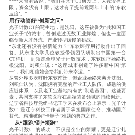
****宋奇的话说，“我们在光子CT研发上，人数没有上
限，资金没有上限，这才有了提前近两年上市的‘东软
速度’。”
用行动答好“创新之问”
光子计数CT的诞生地，是沈阳。这座被誉为“共和国工
业长子”的城市，曾创造过无数工业辉煌，但也一度面
临创新人才外流、产业转型缓慢的挑战。
“东北还有没有创新能力？”东软医疗用行动作出了回
答。从东北大学几位教授带领团队研制出中国第一台
CT样机，到领跑全球光子计数技术，东软医疗始终扎
根沈阳。刘积仁说：“这座城市创造了许多新中国‘第
一’，我们相信她会给我们带来幸运。”
尽管外界多次呼吁东软南迁，但企业始终未离开沈阳。
刘积仁认为，沈阳拥有完整的产业工人队伍、成熟的供
应链体系，以及老工业基地特有的“制造基因”。这些要
素，共同支撑了东软医疗在高端装备领域的持续创新。
辽宁省科技厅党组书记王学来在发布会上表示，光子计
数CT是辽宁科技工作者勇于承担国家使命、推动国产
替代、精准破解“卡脖子”难题的典范之作。
从“跟跑”到“领跑”
光子计数CT的成功，不仅是企业的荣耀，更是辽宁扎