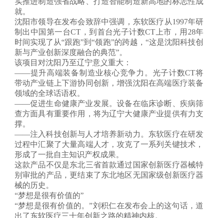
实推进制造强省战略、打造智能制造新高地的标志性成
就。
沈阳市领导在发布会致辞中强调，东软医疗从1997年研
制出中国第一台CT，到首台光子计数CT上市，用28年
时间实现了从“跟跑”到“领跑”的跨越，“这是沈阳科技创
新与产业创新深度融合的典范”。
该项目对沈阳乃至辽宁意义重大：
——提升高端装备制造业核心竞争力。光子计数CT将
带动产业链上下游协同创新，增强沈阳在高端医疗装备
领域的全球话语权。
——促进生命健康产业发展。设备在临床诊断、疾病筛
查方面具有重要作用，将为辽宁大健康产业提供有力支
撑。
——注入科技创新与人才培养新动力。东软医疗在研发
过程中汇聚了大量高端人才，攻克了一系列关键技术，
形成了一批自主知识产权成果。
这款产品不仅是东北三省首款通过国家创新医疗器械特
别审批的产品，更结束了东北地区无国家级创新医疗器
械的历史。
“梦想是很有价值的”
“梦想是很有价值的。”刘积仁在发布会上的这句话，道
出了东软医疗三十年创新之路的精神内核。