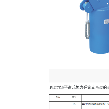
表3:力矩平衡式恒力弹簧支吊架的