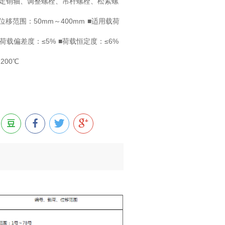
定销轴、调整螺栓、吊杆螺栓、松紧螺
移范围：50mm～400mm ■适用载荷
N ■荷载偏差度：≤5% ■荷载恒定度：≤6%
200℃